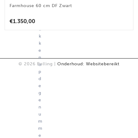
r
Farmhouse 60 cm DF Zwart
t
e
€
1.350,00
k
li
k
k
e
n
© 2026 Belling |
Onderhoud: Websitebereikt
o
p
d
e
g
e
n
u
m
m
e