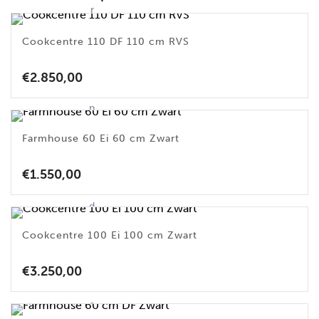
r
k
Cookcentre 110 DF 110 cm RVS
e
n
v
€
2.850,00
a
n
d
Farmhouse 60 Ei 60 cm Zwart
it
p
€
1.550,00
r
o
d
u
Cookcentre 100 Ei 100 cm Zwart
c
t
€
3.250,00
d
o
o