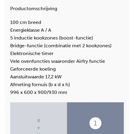
Productomschrijving
100 cm breed
Energieklasse A / A
5 inductie kookzones (boost-functie)
Bridge-functie (combinatie met 2 kookzones)
Elektronische timer
Vele ovenfuncties waaronder Airfry functie
Geforceerde koeling
Aansluitwaarde 17,2 kW
Afmeting fornuis (b x d x h)
996 x 600 x 900/930 mm
B
1
e