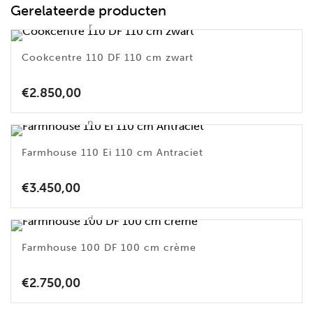
Gerelateerde producten
e
r
k
Cookcentre 110 DF 110 cm zwart
e
n
v
€
2.850,00
a
n
d
Farmhouse 110 Ei 110 cm Antraciet
it
p
€
3.450,00
r
o
d
u
Farmhouse 100 DF 100 cm crème
c
t
€
2.750,00
d
o