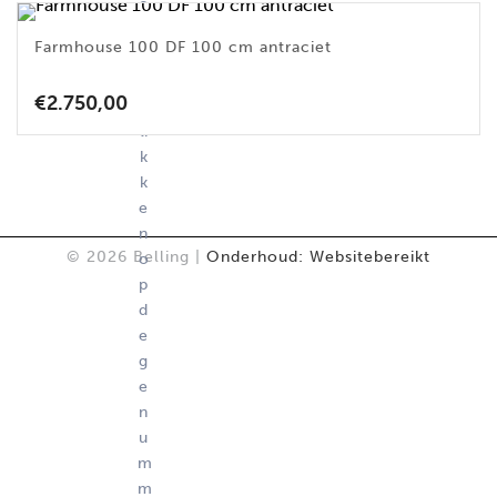
o
r
Farmhouse 100 DF 100 cm antraciet
t
e
€
2.750,00
k
li
k
k
e
n
© 2026 Belling |
Onderhoud: Websitebereikt
o
p
d
e
g
e
n
u
m
m