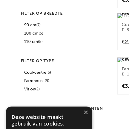
€
3
FILTER OP BREEDTE
Co
90 cm
(7)
Ei 
100 cm
(5)
€
2
110 cm
(5)
FILTER OP TYPE
Fa
Cookcentre
(6)
Ei 
Farmhouse
(9)
€
3
Vision
(2)
FILTER OP AANTAL COMPARTIMENTEN
×
Deze website maakt
2
(2)
gebruik van cookies.
3
(15)