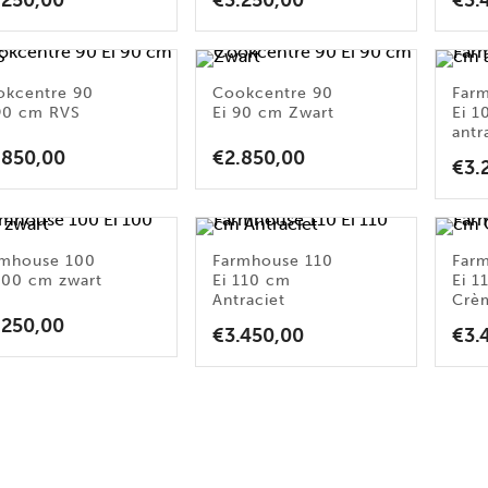
.250,00
€
3.250,00
€
3.
okcentre 90
Cookcentre 90
Far
90 cm RVS
Ei 90 cm Zwart
Ei 
antr
.850,00
€
2.850,00
€
3.
rmhouse 100
Farmhouse 110
Far
100 cm zwart
Ei 110 cm
Ei 1
Antraciet
Crè
.250,00
€
3.450,00
€
3.