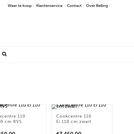
Waar te koop
Klantenservice
Contact
Over Belling
kcentre 110
Cookcentre 110
110 cm RVS
Ei 110 cm zwart