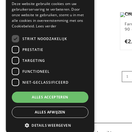
Deze website gebruikt cookies om uw
gebruikerservaring te verbeteren. Door
onze website te gebruiken, stemt u in met
FILTER OP KLEUR
alle cookies in overeenstemming met ons
Far
Cookiebeleid.
Lees verder
90
Crème
(3)
STRIKT NOODZAKELIJK
RVS
(3)
€
2
Zwart
(7)
PRESTATIE
Antraciet
(3)
TARGETING
Zwart Zilver
(1)
FUNCTIONEEL
1
NIET-GECLASSIFICEERD
ALLES ACCEPTEREN
ALLES AFWIJZEN
DETAILS WEERGEVEN