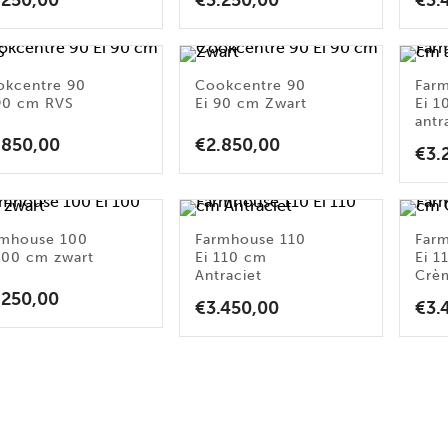
.250,00
€
3.250,00
€
3.
okcentre 90
Cookcentre 90
Far
90 cm RVS
Ei 90 cm Zwart
Ei 
antr
.850,00
€
2.850,00
€
3.
rmhouse 100
Farmhouse 110
Far
100 cm zwart
Ei 110 cm
Ei 1
Antraciet
Crè
.250,00
€
3.450,00
€
3.