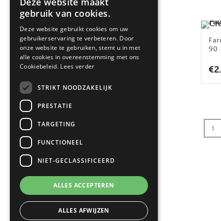
Deze website maakt
gebruik van cookies.
2
(2)
3
(15)
Deze website gebruikt cookies om uw
gebruikerservaring te verbeteren. Door
Far
1
(5)
onze website te gebruiken, stemt u in met
90
alle cookies in overeenstemming met ons
Cookiebeleid.
Lees verder
€
2
FILTER OP KLEUR
STRIKT NOODZAKELIJK
Crème
(3)
PRESTATIE
RVS
(3)
Zwart
(10)
TARGETING
1
Antraciet
(3)
FUNCTIONEEL
Zwart Zilver
(3)
NIET-GECLASSIFICEERD
ALLES ACCEPTEREN
ALLES AFWIJZEN