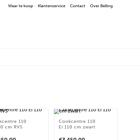
Waar te koop
Klantenservice
Contact
Over Belling
kcentre 110
Cookcentre 110
110 cm RVS
Ei 110 cm zwart