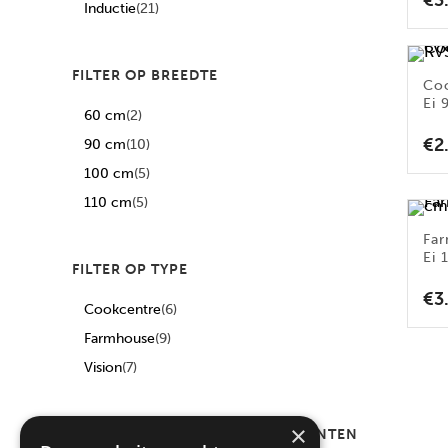
€
3
Inductie
(21)
FILTER OP BREEDTE
Co
Ei 
60 cm
(2)
€
2
90 cm
(10)
100 cm
(5)
110 cm
(5)
Fa
Ei 
FILTER OP TYPE
€
3
Cookcentre
(6)
Farmhouse
(9)
Vision
(7)
×
FILTER OP AANTAL COMPARTIMENTEN