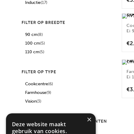
€
3
Inductie
(17)
FILTER OP BREEDTE
Co
Ei 
90 cm
(8)
€
2
100 cm
(5)
110 cm
(5)
Fa
FILTER OP TYPE
Ei 
Cookcentre
(6)
€
3
Farmhouse
(9)
Vision
(3)
×
FILTER OP AANTAL COMPARTIMENTEN
Deze website maakt
gebruik van cookies.
3
(15)