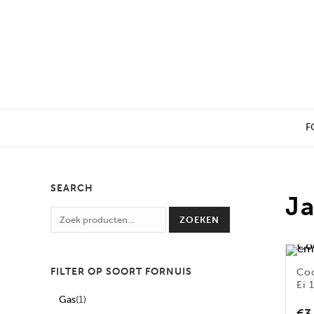
F
SEARCH
J
ZOEKEN
FILTER OP SOORT FORNUIS
Co
Ei 
Gas
(1)