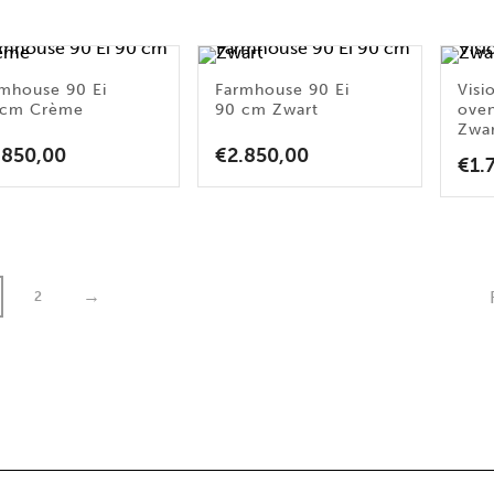
mhouse 90 Ei
Farmhouse 90 Ei
Visi
 cm Crème
90 cm Zwart
ove
Zwa
.850,00
€
2.850,00
€
1.
→
2