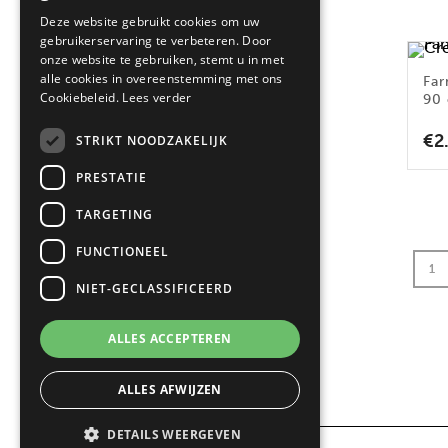
Deze website gebruikt cookies om uw
1
(3)
gebruikerservaring te verbeteren. Door
onze website te gebruiken, stemt u in met
alle cookies in overeenstemming met ons
Far
FILTER OP KLEUR
Cookiebeleid.
Lees verder
90
Crème
(3)
€
2
STRIKT NOODZAKELIJK
RVS
(3)
PRESTATIE
Zwart
(8)
TARGETING
Antraciet
(3)
Zwart Zilver
(1)
FUNCTIONEEL
1
NIET-GECLASSIFICEERD
ALLES ACCEPTEREN
ALLES AFWIJZEN
DETAILS WEERGEVEN