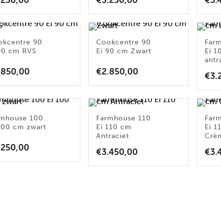
.250,00
€
3.250,00
€
3.
okcentre 90
Cookcentre 90
Far
90 cm RVS
Ei 90 cm Zwart
Ei 
antr
.850,00
€
2.850,00
€
3.
rmhouse 100
Farmhouse 110
Far
100 cm zwart
Ei 110 cm
Ei 1
Antraciet
Crè
.250,00
€
3.450,00
€
3.