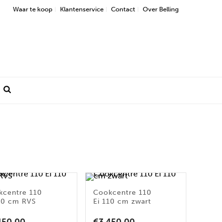
Waar te koop
Klantenservice
Contact
Over Belling
kcentre 110
Cookcentre 110
110 cm RVS
Ei 110 cm zwart