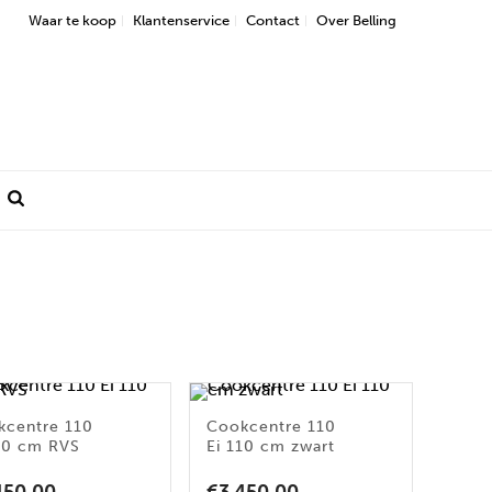
Waar te koop
Klantenservice
Contact
Over Belling
kcentre 110
Cookcentre 110
110 cm RVS
Ei 110 cm zwart