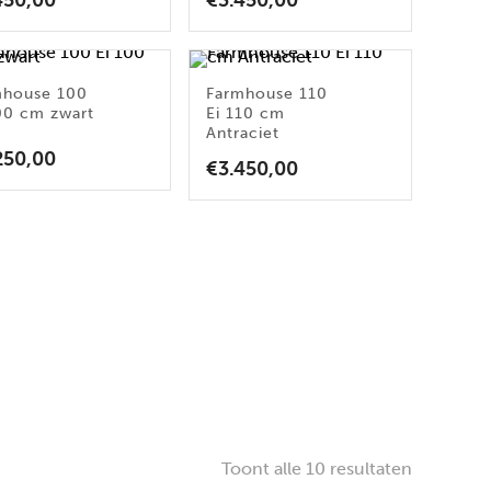
450,00
€
3.450,00
mhouse 100
Farmhouse 110
00 cm zwart
Ei 110 cm
Antraciet
250,00
€
3.450,00
Toont alle 10 resultaten