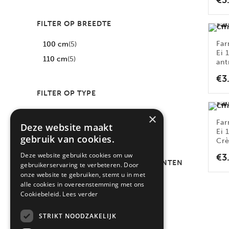
€
3
FILTER OP BREEDTE
Fa
100 cm
(5)
Ei 
110 cm
(5)
ant
€
3
FILTER OP TYPE
Cookcentre
(4)
×
Fa
Deze website maakt
Farmhouse
(6)
Ei 
gebruik van cookies.
Cr
Deze website gebruikt cookies om uw
€
3
FILTER OP AANTAL COMPARTIMENTEN
gebruikerservaring te verbeteren. Door
onze website te gebruiken, stemt u in met
3
(10)
alle cookies in overeenstemming met ons
Cookiebeleid.
Lees verder
STRIKT NOODZAKELIJK
FILTER OP KLEUR