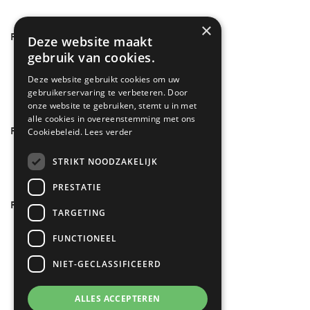
×
FILTER OP TYPE
Deze website maakt
gebruik van cookies.
Cookcentre
(4)
Deze website gebruikt cookies om uw
Farmhouse
(9)
gebruikerservaring te verbeteren. Door
onze website te gebruiken, stemt u in met
alle cookies in overeenstemming met ons
FILTER OP AANTAL COMPARTIMENTEN
Cookiebeleid.
Lees verder
3
(13)
STRIKT NOODZAKELIJK
PRESTATIE
FILTER OP KLEUR
TARGETING
Crème
(3)
FUNCTIONEEL
RVS
(2)
NIET-GECLASSIFICEERD
Zwart
(5)
Antraciet
(3)
ALLES ACCEPTEREN