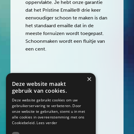
oppervlakte. Je hebt onze garantie
dat het Pristine Emaille® drie keer
eenvoudiger schoon te maken is dan
het standaard emaille dat in de
meeste fornuizen wordt toegepast.
Schoonmaken wordt een fluitje van
een cent.
×
Deze website maakt
gebruik van cookies.
TERUG NAAR
HOME
Deze website gebruikt cookies om uw
gebruikerservaring te verbeteren. Door
onze website te gebruiken, stemt u in met
alle cookies in overeenstemming met ons
Cookiebeleid.
Lees verder