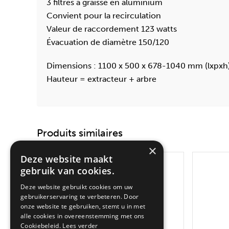
3 filtres à graisse en aluminium
Convient pour la recirculation
Valeur de raccordement 123 watts
Évacuation de diamètre 150/120
Dimensions : 1100 x 500 x 678-1040 mm (lxpxh
Hauteur = extracteur + arbre
Produits similaires
×
Deze website maakt
gebruik van cookies.
Deze website gebruikt cookies om uw
gebruikerservaring te verbeteren. Door
onze website te gebruiken, stemt u in met
alle cookies in overeenstemming met ons
Cookiebeleid.
Lees verder