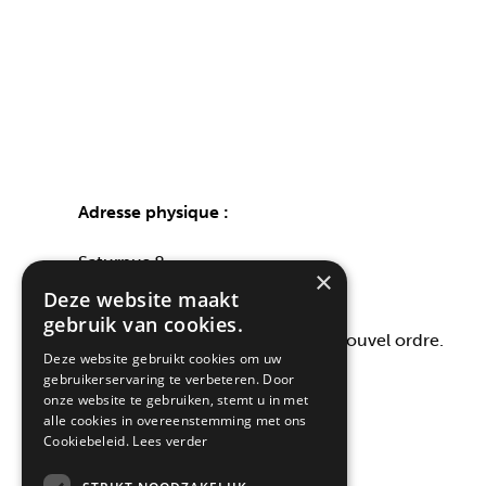
Adresse physique :
Saturnus 8
×
8448 CC Heerenveen
Deze website maakt
gebruik van cookies.
Le showroom est fermé jusqu’à nouvel ordre.
Deze website gebruikt cookies om uw
gebruikerservaring te verbeteren. Door
Adresse postale :
onze website te gebruiken, stemt u in met
alle cookies in overeenstemming met ons
Postbus 219
Cookiebeleid.
Lees verder
8440 AE Heerenveen