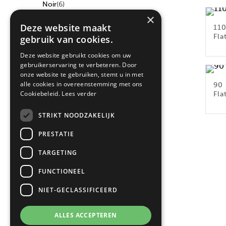
Noir
(6)
×
Deze website maakt
110
Fla
gebruik van cookies.
FILTRER PAR TAILLE
Deze website gebruikt cookies om uw
100cm
(3)
gebruikerservaring te verbeteren. Door
110cm
(3)
onze website te gebruiken, stemt u in met
alle cookies in overeenstemming met ons
90 
90cm
(3)
Cookiebeleid.
Lees verder
Fla
STRIKT NOODZAKELIJK
PRESTATIE
TARGETING
FUNCTIONEEL
NIET-GECLASSIFICEERD
ALLES ACCEPTEREN