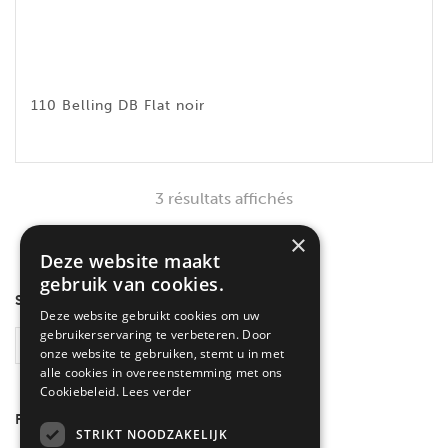
110 Belling DB Flat noir
3 résultats affichés
×
Deze website maakt
gebruik van cookies.
SEARCH
Deze website gebruikt cookies om uw
gebruikerservaring te verbeteren. Door
RECHERCHE
onze website te gebruiken, stemt u in met
alle cookies in overeenstemming met ons
Cookiebeleid.
Lees verder
FILTRER PAR COULEUR
STRIKT NOODZAKELIJK