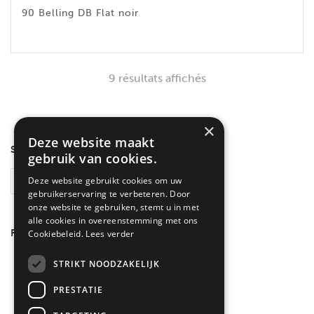
90 Belling DB Flat noir
9 résultats affichés
×
Deze website maakt
SEARCH
gebruik van cookies.
Deze website gebruikt cookies om uw
RECHERCHE
gebruikerservaring te verbeteren. Door
onze website te gebruiken, stemt u in met
alle cookies in overeenstemming met ons
FILTRER PAR COULEUR
Cookiebeleid.
Lees verder
Inox
(3)
STRIKT NOODZAKELIJK
Noir
(6)
PRESTATIE