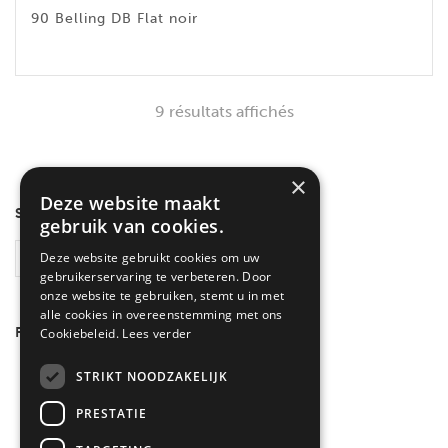
90 Belling DB Flat noir
9 résultats affichés
×
Deze website maakt
SEARCH
gebruik van cookies.
Deze website gebruikt cookies om uw
RECHERCHE
gebruikerservaring te verbeteren. Door
onze website te gebruiken, stemt u in met
alle cookies in overeenstemming met ons
FILTRER PAR COULEUR
Cookiebeleid.
Lees verder
Inox
(3)
STRIKT NOODZAKELIJK
Noir
(6)
PRESTATIE