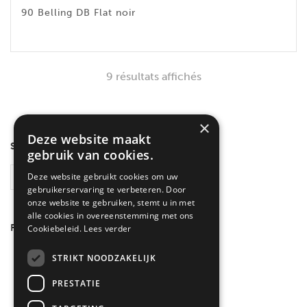
90 Belling DB Flat noir
9 résultats affichés
×
Deze website maakt
SEARCH
gebruik van cookies.
Deze website gebruikt cookies om uw
RECHERCHE
gebruikerservaring te verbeteren. Door
onze website te gebruiken, stemt u in met
alle cookies in overeenstemming met ons
FILTRER PAR COULEUR
Cookiebeleid.
Lees verder
Inox
(3)
STRIKT NOODZAKELIJK
Noir
(6)
PRESTATIE