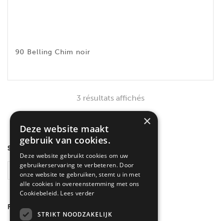
90 Belling Chim noir
3 résultats affichés
×
Deze website maakt
gebruik van cookies.
SEARCH
Deze website gebruikt cookies om uw
gebruikerservaring te verbeteren. Door
RECHERCHE
onze website te gebruiken, stemt u in met
alle cookies in overeenstemming met ons
Cookiebeleid.
Lees verder
FILTRER PAR COULEUR
STRIKT NOODZAKELIJK