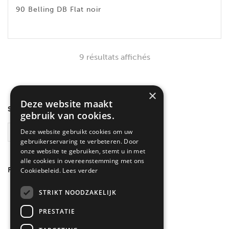
90 Belling DB Flat noir
9 résultats affichés
×
Deze website maakt
SEARCH
gebruik van cookies.
Deze website gebruikt cookies om uw
RECHERCHE
gebruikerservaring te verbeteren. Door
onze website te gebruiken, stemt u in met
alle cookies in overeenstemming met ons
FILTRER PAR COULEUR
Cookiebeleid.
Lees verder
Inox
(3)
STRIKT NOODZAKELIJK
Noir
(6)
PRESTATIE