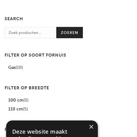
SEARCH
ZOEKEN
FILTER OP SOORT FORNUIS
Gas
(10)
FILTER OP BREEDTE
100 cm
(5)
110 cm
(5)
×
FILTER OP TYPE
Deze website maakt