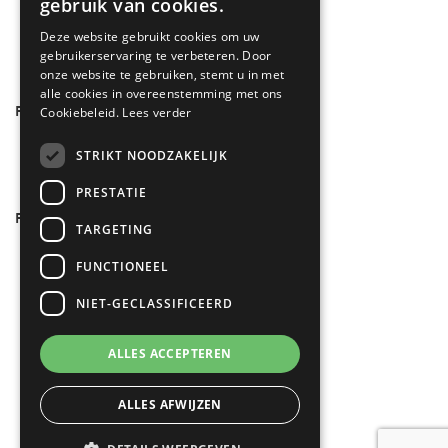
gebruik van cookies.
Cookcentre
(4)
Deze website gebruikt cookies om uw
Farmhouse
(6)
gebruikerservaring te verbeteren. Door
onze website te gebruiken, stemt u in met
alle cookies in overeenstemming met ons
FILTER OP AANTAL COMPARTIMENTEN
Cookiebeleid.
Lees verder
3
(10)
STRIKT NOODZAKELIJK
PRESTATIE
FILTER OP KLEUR
TARGETING
Crème
(2)
FUNCTIONEEL
RVS
(2)
NIET-GECLASSIFICEERD
Zwart
(4)
Antraciet
(2)
ALLES ACCEPTEREN
ALLES AFWIJZEN