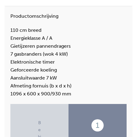
Productomschrijving
110 cm breed
Energieklasse A / A
Gietijzeren pannendragers
7 gasbranders (wok 4 kW)
Elektronische timer
Geforceerde koeling
Aansluitwaarde 7 kW
Afmeting fornuis (b x d x h)
1096 x 600 x 900/930 mm
B
1
e
ki