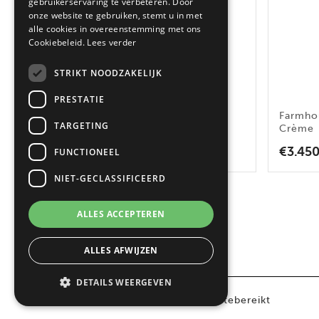
gebruikerservaring te verbeteren. Door
onze website te gebruiken, stemt u in met
alle cookies in overeenstemming met ons
Cookiebeleid.
Lees verder
STRIKT NOODZAKELIJK
PRESTATIE
Farmhouse 100 DF 100 cm
Farmho
TARGETING
zwart
Crème
€
2.750,00
€
3.45
FUNCTIONEEL
NIET-GECLASSIFICEERD
ALLES ACCEPTEREN
ALLES AFWIJZEN
DETAILS WEERGEVEN
© 2024 Belling |
Onderhoud: Websitebereikt