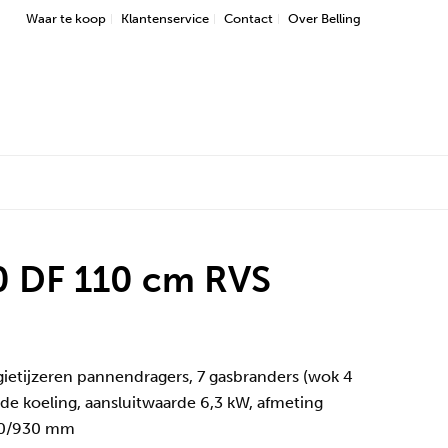
Waar te koop
Klantenservice
Contact
Over Belling
0 DF 110 cm RVS
 gietijzeren pannendragers, 7 gasbranders (wok 4
rde koeling, aansluitwaarde 6,3 kW, afmeting
900/930 mm