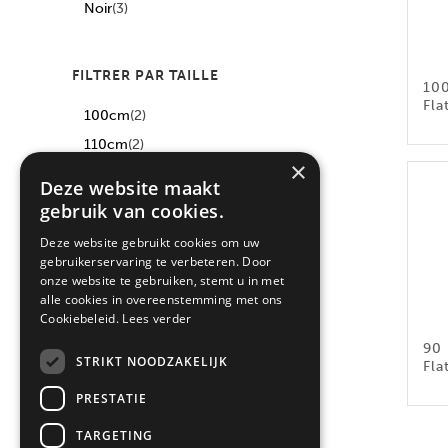
Noir
(3)
FILTRER PAR TAILLE
100
Fla
100cm
(2)
110cm
(2)
×
90cm
(2)
Deze website maakt
gebruik van cookies.
Deze website gebruikt cookies om uw
gebruikerservaring te verbeteren. Door
onze website te gebruiken, stemt u in met
alle cookies in overeenstemming met ons
Cookiebeleid.
Lees verder
90 
STRIKT NOODZAKELIJK
Fla
PRESTATIE
TARGETING