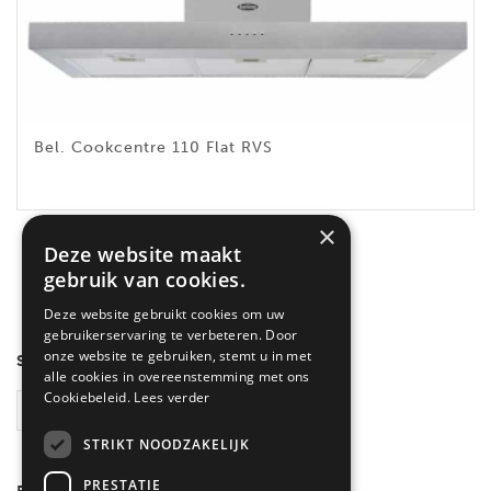
Bel. Cookcentre 110 Flat RVS
×
Enig resultaat
Deze website maakt
gebruik van cookies.
Deze website gebruikt cookies om uw
gebruikerservaring te verbeteren. Door
onze website te gebruiken, stemt u in met
SEARCH
alle cookies in overeenstemming met ons
Cookiebeleid.
Lees verder
ZOEKEN
STRIKT NOODZAKELIJK
PRESTATIE