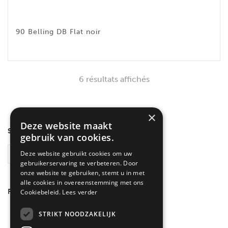
90 Belling DB Flat noir
6 résultats affichés
×
Deze website maakt
SEARCH
gebruik van cookies.
Deze website gebruikt cookies om uw
RECHERCHE
gebruikerservaring te verbeteren. Door
onze website te gebruiken, stemt u in met
alle cookies in overeenstemming met ons
FILTRER PAR COULEUR
Cookiebeleid.
Lees verder
Inox
(3)
STRIKT NOODZAKELIJK
Noir
(3)