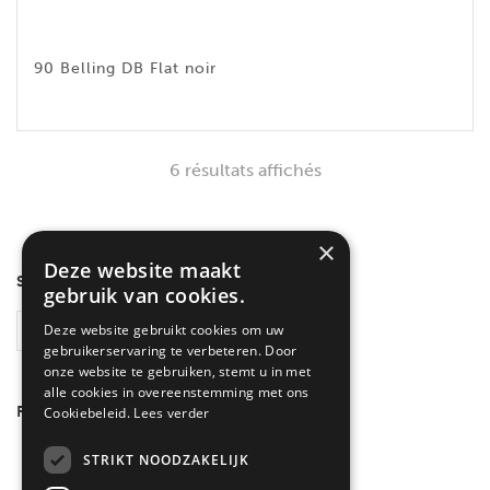
90 Belling DB Flat noir
6 résultats affichés
×
Deze website maakt
SEARCH
gebruik van cookies.
Deze website gebruikt cookies om uw
RECHERCHE
gebruikerservaring te verbeteren. Door
onze website te gebruiken, stemt u in met
alle cookies in overeenstemming met ons
FILTRER PAR COULEUR
Cookiebeleid.
Lees verder
Inox
(3)
STRIKT NOODZAKELIJK
Noir
(3)