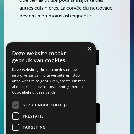
que l'émail utilisé pour la majorité des
autres cuisinières. La corvée du nettoyage
devient bien moins astreignante.
×
Deze website maakt
RETOUR À L'ACCUEIL
gebruik van cookies.
Deze website gebruikt cookies om uw
gebruikerservaring te verbeteren. Door
onze website te gebruiken, stemt u in met
alle cookies in overeenstemming met ons
Cookiebeleid.
Lees verder
STRIKT NOODZAKELIJK
TOUTES LES
CUISINIÈRES
PRESTATIE
TARGETING