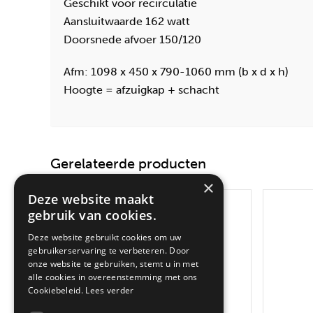
Geschikt voor recirculatie
Aansluitwaarde 162 watt
Doorsnede afvoer 150/120
Afm: 1098 x 450 x 790-1060 mm (b x d x h)
Hoogte = afzuigkap + schacht
Gerelateerde producten
×
Deze website maakt
gebruik van cookies.
Deze website gebruikt cookies om uw
gebruikerservaring te verbeteren. Door
onze website te gebruiken, stemt u in met
alle cookies in overeenstemming met ons
Cookiebeleid.
Lees verder