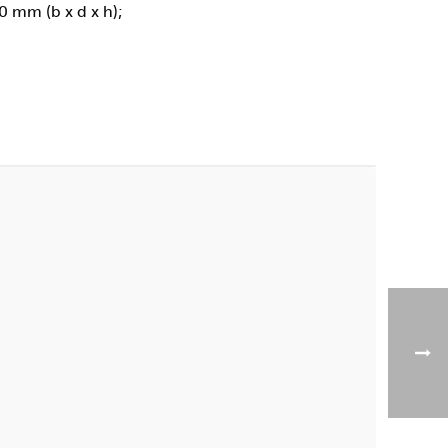
 mm (b x d x h);