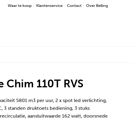
Waar te koop
Klantenservice
Contact
Over Belling
re Chim 110T RVS
aciteit 5801 m3 per uur, 2 x spot led verlichting,
C, 3 standen druktoets bediening, 3 stuks
 recirculatie, aansluitwaarde 162 watt, doorsnede