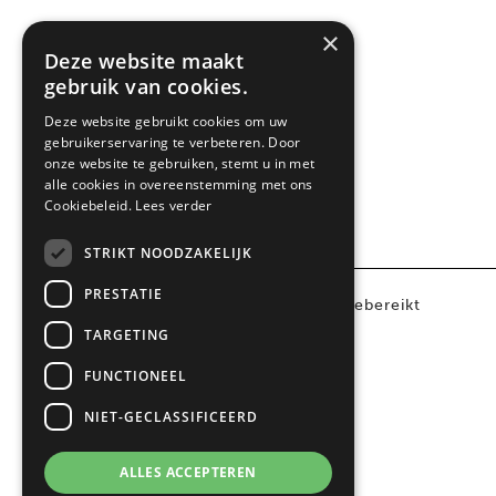
×
FILTRER PAR TAILLE
Deze website maakt
gebruik van cookies.
90cm
(1)
Deze website gebruikt cookies om uw
gebruikerservaring te verbeteren. Door
onze website te gebruiken, stemt u in met
alle cookies in overeenstemming met ons
Cookiebeleid.
Lees verder
STRIKT NOODZAKELIJK
PRESTATIE
© 2024 Belling |
Onderhoud: Websitebereikt
TARGETING
FUNCTIONEEL
NIET-GECLASSIFICEERD
ALLES ACCEPTEREN