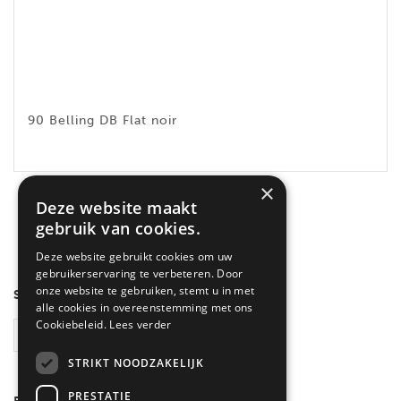
90 Belling DB Flat noir
×
Voici le seul résultat
Deze website maakt
gebruik van cookies.
Deze website gebruikt cookies om uw
gebruikerservaring te verbeteren. Door
onze website te gebruiken, stemt u in met
SEARCH
alle cookies in overeenstemming met ons
Cookiebeleid.
Lees verder
RECHERCHE
STRIKT NOODZAKELIJK
PRESTATIE