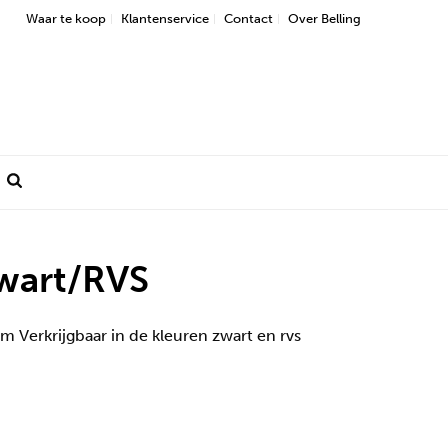
Waar te koop
Klantenservice
Contact
Over Belling
wart/RVS
m Verkrijgbaar in de kleuren zwart en rvs