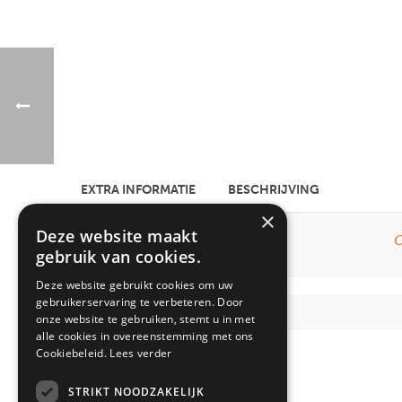
EXTRA INFORMATIE
BESCHRIJVING
×
Deze website maakt
O
BESTELCODE
gebruik van cookies.
Deze website gebruikt cookies om uw
gebruikerservaring te verbeteren. Door
onze website te gebruiken, stemt u in met
alle cookies in overeenstemming met ons
Cookiebeleid.
Lees verder
Gerelateerde producten
STRIKT NOODZAKELIJK