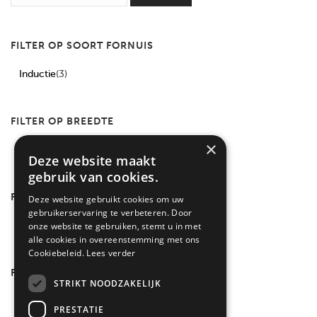
FILTER OP SOORT FORNUIS
Inductie
(3)
FILTER OP BREEDTE
×
90 cm
(3)
Deze website maakt
gebruik van cookies.
FILTER OP TYPE
Deze website gebruikt cookies om uw
gebruikerservaring te verbeteren. Door
Farmhouse
(3)
onze website te gebruiken, stemt u in met
alle cookies in overeenstemming met ons
Cookiebeleid.
Lees verder
FILTER OP AANTAL COMPARTIMENTEN
STRIKT NOODZAKELIJK
3
(3)
PRESTATIE