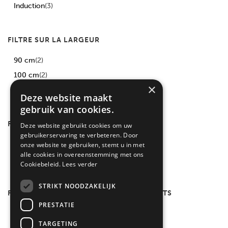
Induction
(3)
FILTRE SUR LA LARGEUR
90 cm
(2)
100 cm
(2)
×
110 cm
(1)
Deze website maakt
gebruik van cookies.
FILTRER PAR TYPE
Deze website gebruikt cookies om uw
gebruikerservaring te verbeteren. Door
Cookcentre
(1)
onze website te gebruiken, stemt u in met
alle cookies in overeenstemming met ons
Kensington
(4)
Cookiebeleid.
Lees verder
STRIKT NOODZAKELIJK
FILTRER PAR NOMBRE DE COMPARTIMENTS
PRESTATIE
3
(5)
TARGETING